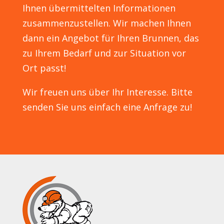
Ihnen übermittelten Informationen
zusammenzustellen. Wir machen Ihnen
dann ein Angebot für Ihren Brunnen, das
zu Ihrem Bedarf und zur Situation vor
Ort passt!
Wir freuen uns über Ihr Interesse. Bitte
senden Sie uns einfach eine Anfrage zu!