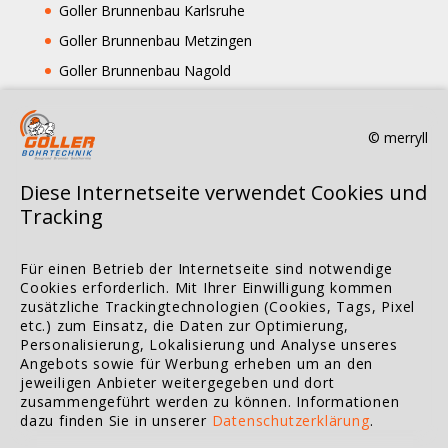
Goller Brunnenbau Karlsruhe
Goller Brunnenbau Metzingen
Goller Brunnenbau Nagold
Goller Brunnenbau Pforzheim
Goller Brunnenbau Rottweil
© merryll
Goller Brunnenbau Stuttgart
Diese Internetseite verwendet Cookies und
Goller Brunnenbau Tübingen
Tracking
Goller Brunnenbau Tuttlingen
Goller Brunnenbau Ulm
Für einen Betrieb der Internetseite sind notwendige
Goller Brunnenbau Waldshut-Tiengen
Cookies erforderlich. Mit Ihrer Einwilligung kommen
zusätzliche Trackingtechnologien (Cookies, Tags, Pixel
Goller Brunnenbau Hohentengen
etc.) zum Einsatz, die Daten zur Optimierung,
Personalisierung, Lokalisierung und Analyse unseres
Angebots sowie für Werbung erheben um an den
Goller Brunnenbau Balingen Kreis Zollernalb
jeweiligen Anbieter weitergegeben und dort
zusammengeführt werden zu können.
Informationen
Goller Brunnenbau Burladingen
dazu finden Sie in unserer
Datenschutzerklärung
.
Goller Brunnenbau Calw