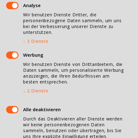
Analyse
Goller Brunnenbau Eislingen
Wir benutzen Dienste Dritter, die
Goller Brunnenbau Esslingen
personenbezogene Daten sammeln, um uns
Goller Brunnenbau Freudenstadt
bei der Verbesserung unserer Dienste zu
unterstützen.
Goller Brunnenbau Geislingen
↓
3
Dienste
Goller Brunnenbau Schwäbisch Gmünd
Goller Brunnenbau Göppingen
Werbung
Goller Brunnenbau Heilbronn
Wir benutzen Dienste von Drittanbietern, die
Daten sammeln, um personalisierte Werbung
anzuzeigen, die Ihren Bedürfnissen am
besten entsprechen.
Öffnungszeiten
↓
2
Dienste
Montag bis Freitag
07:00 bis 16:00 Uhr
Alle deaktivieren
Durch das Deaktivieren aller Dienste werden
Vereinbaren Sie mit uns einen Termin, auch vor Ort!
wir keine personenbezogenen Daten
sammeln, benutzen oder übertragen, bis Sie
uns Ihre explizite Einwilligung erteilen.
Kontakt