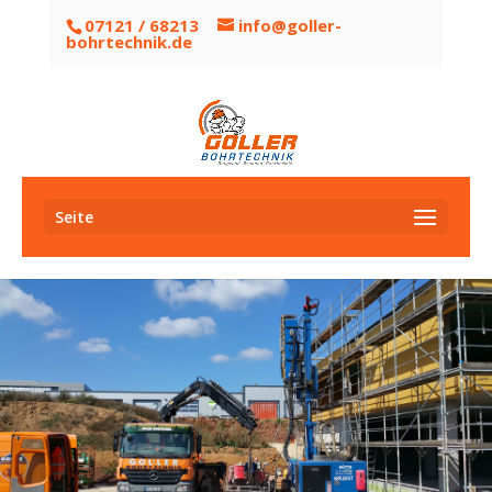
07121 / 68213
info@goller-
bohrtechnik.de