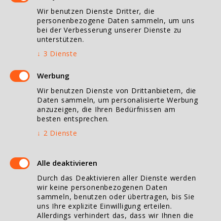
Wir benutzen Dienste Dritter, die
Goller Brunnenbau Esslingen
personenbezogene Daten sammeln, um uns
Goller Brunnenbau Freudenstadt
bei der Verbesserung unserer Dienste zu
unterstützen.
Goller Brunnenbau Geislingen
↓
3
Dienste
Goller Brunnenbau Schwäbisch Gmünd
Goller Brunnenbau Göppingen
Werbung
Goller Brunnenbau Heilbronn
Wir benutzen Dienste von Drittanbietern, die
Daten sammeln, um personalisierte Werbung
anzuzeigen, die Ihren Bedürfnissen am
besten entsprechen.
Öffnungszeiten
↓
2
Dienste
Montag bis Freitag
07:00 bis 16:00 Uhr
Alle deaktivieren
Durch das Deaktivieren aller Dienste werden
Vereinbaren Sie mit uns einen Termin, auch vor Ort!
wir keine personenbezogenen Daten
sammeln, benutzen oder übertragen, bis Sie
uns Ihre explizite Einwilligung erteilen.
Kontakt
Allerdings verhindert das, dass wir Ihnen die