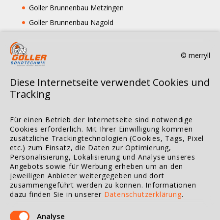
Goller Brunnenbau Metzingen
Goller Brunnenbau Nagold
Goller Brunnenbau Pforzheim
Goller Brunnenbau Rottweil
© merryll
Goller Brunnenbau Stuttgart
Diese Internetseite verwendet Cookies und
Goller Brunnenbau Tübingen
Tracking
Goller Brunnenbau Tuttlingen
Goller Brunnenbau Ulm
Für einen Betrieb der Internetseite sind notwendige
Goller Brunnenbau Waldshut-Tiengen
Cookies erforderlich. Mit Ihrer Einwilligung kommen
zusätzliche Trackingtechnologien (Cookies, Tags, Pixel
Goller Brunnenbau Hohentengen
etc.) zum Einsatz, die Daten zur Optimierung,
Personalisierung, Lokalisierung und Analyse unseres
Angebots sowie für Werbung erheben um an den
Goller Brunnenbau Balingen Kreis Zollernalb
jeweiligen Anbieter weitergegeben und dort
zusammengeführt werden zu können.
Informationen
Goller Brunnenbau Burladingen
dazu finden Sie in unserer
Datenschutzerklärung
.
Goller Brunnenbau Calw
Analyse
Goller Brunnenbau Eislingen