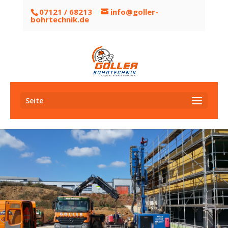
07121 / 68213
info@goller-
bohrtechnik.de