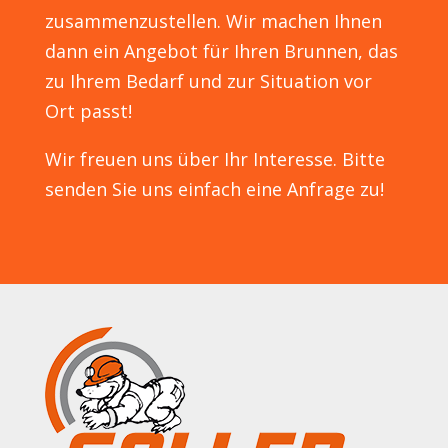
zusammenzustellen. Wir machen Ihnen
dann ein Angebot für Ihren Brunnen, das
zu Ihrem Bedarf und zur Situation vor
Ort passt!
Wir freuen uns über Ihr Interesse. Bitte
senden Sie uns einfach eine Anfrage zu!